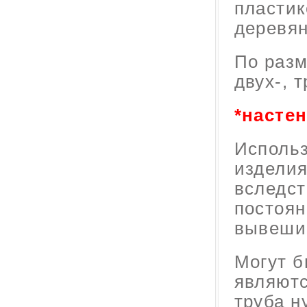
пластик
деревя
По разм
двух-, 
*насте
Использ
изделия
вследст
постоян
вывеши
Могут б
являютс
труба н