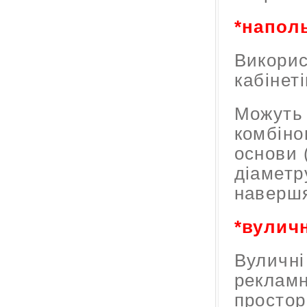
*напол
Викорис
кабінеті
Можуть 
комбіно
основи 
діаметр
навершя
*вулич
Вуличні
рекламн
простор