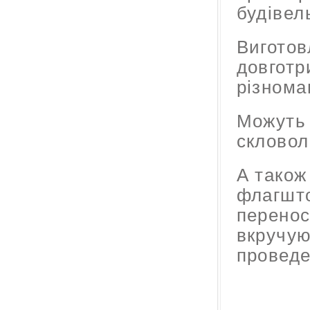
будівель 
Виготов
довготр
різнома
Можуть 
скловол
А також
флагшто
перенос
вкручую
проведе