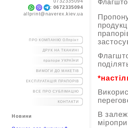
Флагшто
0732335094
:
0672335094
allprint@naverex.kiev.ua
Пропону
продукц
прапорі
застосу
ПРО КОМПАНІЮ ОЛпрінт
ДРУК НА ТКАНИНІ
Флагшто
прапори УКРАЇНИ
поділять
ВИМОГИ ДО МАКЕТІВ
*насті
ЕКСПЛУАТАЦІЯ ПРАПОРІВ
Викорис
ВСЕ ПРО СУБЛІМАЦІЮ
перегов
КОНТАКТИ
В залеж
Новини
міропри