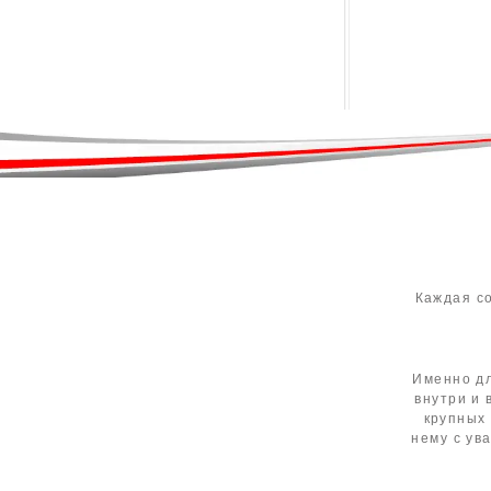
Каждая с
Именно дл
внутри и 
крупных 
нему с ув