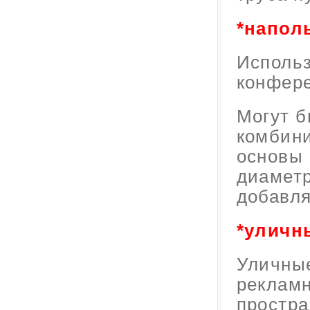
*напол
Использ
конфере
Могут б
комбини
основы 
диаметр
добавля
*уличн
Уличные
рекламн
простра