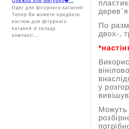
Одежда для фигурно�...
пластик
Одяг для фігурного катання!
дерев`я
Тепер Ви можете придбати
костюм для фігурного
По разм
катання зі складу
двох-, 
компанії....
*настін
Викорис
вінілово
внаслід
у розго
вивішув
Можуть 
розбірн
потрібн