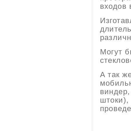
входов в
Изготав
длитель
различн
Могут б
стеклов
А так ж
мобильн
виндер,
штоки),
проведе