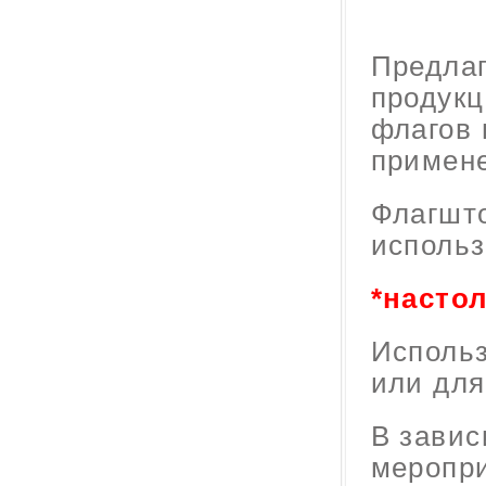
Предлаг
продукц
флагов 
примен
Флагшто
использ
*насто
Использ
или для
В завис
меропри