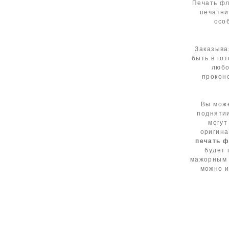
Печать фл
печатни
осо
Заказыва
быть в го
любо
прокон
Вы може
поднятии
могут
оригина
печать 
будет 
мажорным 
можно и